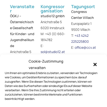
Veranstalte
Kongressor
Tagungsort
r
ganisation
Congress
ÖGKJ​ –
studio12 gmbh
Center Villach
Österreichisch
Anichstraße 5
Europaplatz 1
e Gesellschaft
6020 Innsbruck
9500 Villach
für Kinder- und
M:
+43 (0) 660-
T:
+43 4242
Jugendheilkun
1814782
225225800
de
E:
E:
office@ccv.at
Anichstraße 5
sol@studio12.at
6020 Innsbruck
I:
www.studio12.
Cookie-Zustimmung
T:
+43 (0) 512-
at
verwalten
890438
Um Ihnen ein optimales Erlebnis zu bieten, verwenden wir Technologien
E:
oegkj@studio
wie Cookies, um Geräteinformationen zu speichern bzw. darauf
12.at
zuzugreifen. Wenn Sie diesen Technologien zustimmen, können wir
Daten wie das Surfverhalten oder eindeutige IDs auf dieser Website
I:
www.paediatri
verarbeiten. Wenn Sie Ihre Zustimmung nicht erteilen oder
e.at
zurückziehen, können bestimmte Merkmale und Funktionen
beeinträchtigt werden.