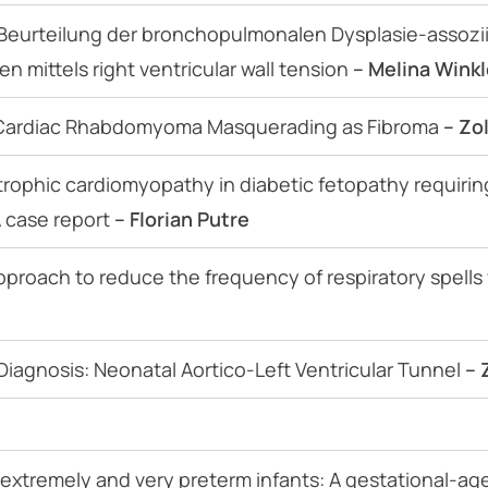
Beurteilung der bronchopulmonalen Dysplasie-assozi
 mittels right ventricular wall tension
– Melina Winkl
: Cardiac Rhabdomyoma Masquerading as Fibroma
– Zo
rophic cardiomyopathy in diabetic fetopathy requiri
 case report
– Florian Putre
proach to reduce the frequency of respiratory spells 
Diagnosis: Neonatal Aortico-Left Ventricular Tunnel
– 
 extremely and very preterm infants: A gestational-ag