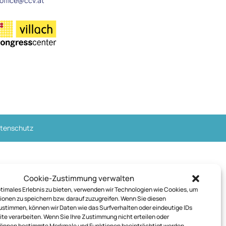
office@ccv.at
tenschutz
Cookie-Zustimmung verwalten
timales Erlebnis zu bieten, verwenden wir Technologien wie Cookies, um
onen zu speichern bzw. darauf zuzugreifen. Wenn Sie diesen
stimmen, können wir Daten wie das Surfverhalten oder eindeutige IDs
ite verarbeiten. Wenn Sie Ihre Zustimmung nicht erteilen oder
können bestimmte Merkmale und Funktionen beeinträchtigt werden.