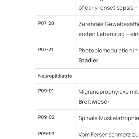
of early-onset sepsis
–
P07-20
Zerebrale Gewebesätti
ersten Lebenstag – ei
P07-21
Photobiomodulation in 
Stadler
Neuropädiatrie
P09-01
Migräneprophylaxe mit
Breitwieser
P09-02
Spinale Muskelatrophie 
P09-03
Vom Fersenschmerz zur