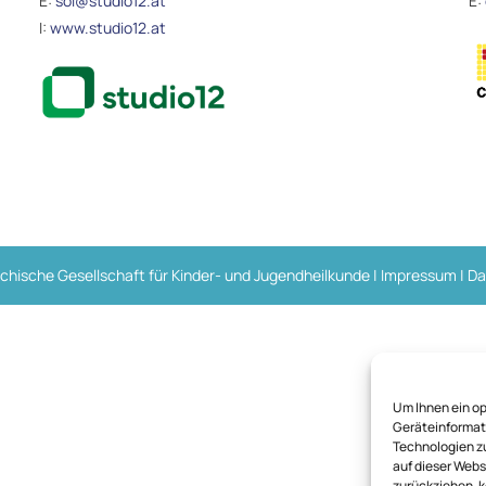
E:
sol@studio12.at
E:
I:
www.studio12.at
chische Gesellschaft für Kinder- und Jugendheilkunde |
Impressum
|
Da
Um Ihnen ein op
Geräteinformati
Technologien zu
auf dieser Webs
zurückziehen, 