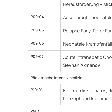
Herausforderung
– Mic
P09-04
Ausgeprägte neonatale
P09-05
Relapse Early, Refer Ear
P09-06
Neonatale Krampfanfäl
P09-07
Acute Intrahepatic Cho
Seyhan Akmanov
Pädiatrische Intensivmedizin
P10-01
Ein interdisziplinäres,
Konzept und Implemen
Varia