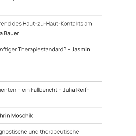
rend des Haut-zu-Haut-Kontakts am
ia Bauer
ünftiger Therapiestandard?
– Jasmin
nten – ein Fallbericht
– Julia Reif-
thrin Moschik
agnostische und therapeutische