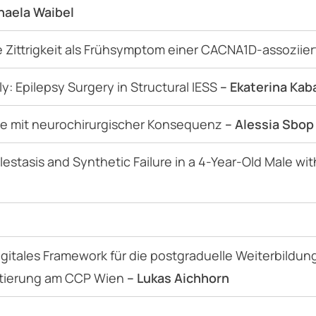
haela Waibel
 Zittrigkeit als Frühsymptom einer CACNA1D-assoziie
ly: Epilepsy Surgery in Structural IESS
– Ekaterina Kab
le mit neurochirurgischer Konsequenz
– Alessia Sbop
lestasis and Synthetic Failure in a 4-Year-Old Male w
 digitales Framework für die postgraduelle Weiterbildun
tierung am CCP Wien
– Lukas Aichhorn