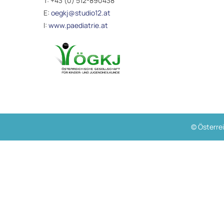
T:
+43 (0) 512-890438
E:
oegkj@studio12.at
I:
www.paediatrie.at
© Österrei