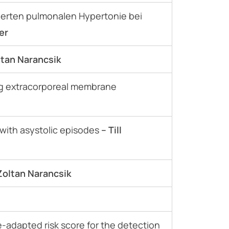
ierten pulmonalen Hypertonie bei
er
ltan Narancsik
ng extracorporeal membrane
with asystolic episodes
– Till
Zoltan Narancsik
e-adapted risk score for the detection