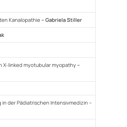
rten Kanalopathie
– Gabriela Stiller
ak
ith X-linked myotubular myopathy
–
g in der Pädiatrischen Intensivmedizin –