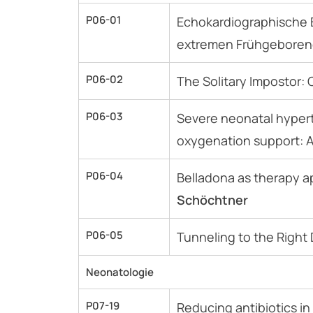
P06-01
Echokardiographische 
extremen Frühgeborenen
P06-02
The Solitary Impostor
P06-03
Severe neonatal hypert
oxygenation support: A
P06-04
Belladona as therapy ap
Schöchtner
P06-05
Tunneling to the Right 
Neonatologie
P07-19
Reducing antibiotics in