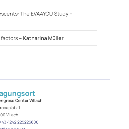
dolescents: The EVA4YOU Study
–
 factors
– Katharina Müller
agungsort
ngress Center Villach
ropaplatz 1
00 Villach
+43 4242 225225800