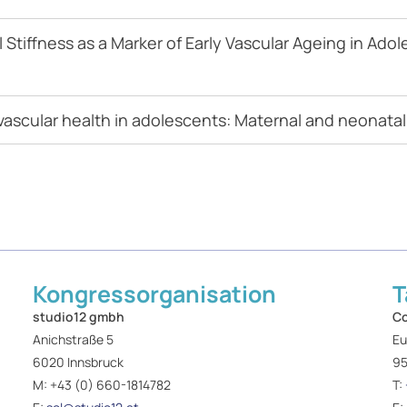
l Stiffness as a Marker of Early Vascular Ageing in A
vascular health in adolescents: Maternal and neonatal
Kongressorganisation
T
studio12 gmbh
Co
Anichstraße 5
Eu
6020 Innsbruck
95
M:
+43 (0) 660-1814782
T: