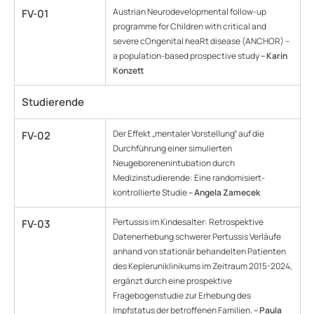
Austrian Neurodevelopmental follow-up
FV-01
programme for Children with critical and
severe cOngenital heaRt disease (ANCHOR) –
a population-based prospective study
– Karin
Konzett
Studierende
Der Effekt „mentaler Vorstellung“ auf die
FV-02
Durchführung einer simulierten
Neugeborenenintubation durch
Medizinstudierende: Eine randomisiert-
kontrollierte Studie
– Angela Zamecek
Pertussis im Kindesalter: Retrospektive
FV-03
Datenerhebung schwerer Pertussis Verläufe
anhand von stationär behandelten Patienten
des Kepleruniklinikums im Zeitraum 2015-2024,
ergänzt durch eine prospektive
Fragebogenstudie zur Erhebung des
Impfstatus der betroffenen Familien.
– Paula