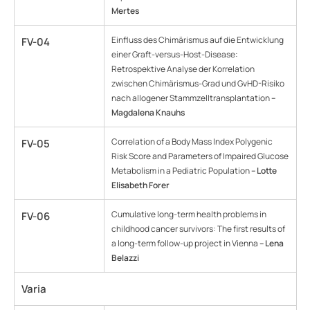
Mertes
Einfluss des Chimärismus auf die Entwicklung
FV-04
einer Graft-versus-Host-Disease:
Retrospektive Analyse der Korrelation
zwischen Chimärismus-Grad und GvHD-Risiko
nach allogener Stammzelltransplantation
–
Magdalena Knauhs
Correlation of a Body Mass Index Polygenic
FV-05
Risk Score and Parameters of Impaired Glucose
Metabolism in a Pediatric Population
– Lotte
Elisabeth Forer
Cumulative long-term health problems in
FV-06
childhood cancer survivors: The first results of
a long-term follow-up project in Vienna
– Lena
Belazzi
Varia