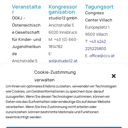
Veranstalte
Kongressor
Tagungsort
r
ganisation
Congress
ÖGKJ​ –
studio12 gmbh
Center Villach
Österreichisch
Anichstraße 5
Europaplatz 1
e Gesellschaft
6020 Innsbruck
9500 Villach
für Kinder- und
M:
+43 (0) 660-
T:
+43 4242
Jugendheilkun
1814782
225225800
de
E:
E:
office@ccv.at
Anichstraße 5
sol@studio12.at
6020 Innsbruck
I:
www.studio12.
Cookie-Zustimmung
T:
+43 (0) 512-
at
verwalten
890438
Um Ihnen ein optimales Erlebnis zu bieten, verwenden wir Technologien
E:
oegkj@studio
wie Cookies, um Geräteinformationen zu speichern bzw. darauf
12.at
zuzugreifen. Wenn Sie diesen Technologien zustimmen, können wir
Daten wie das Surfverhalten oder eindeutige IDs auf dieser Website
I:
www.paediatri
verarbeiten. Wenn Sie Ihre Zustimmung nicht erteilen oder
e.at
zurückziehen, können bestimmte Merkmale und Funktionen
beeinträchtigt werden.