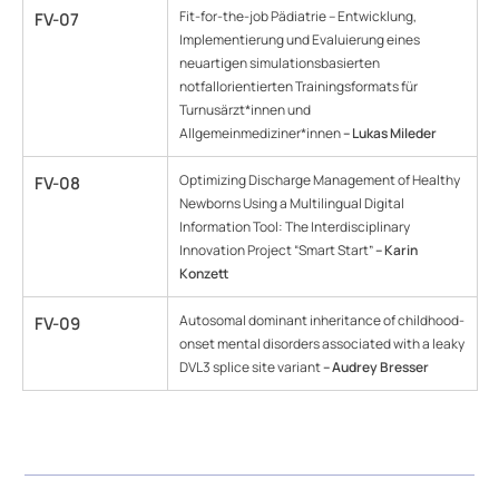
Fit-for-the-job Pädiatrie – Entwicklung,
FV-07
Implementierung und Evaluierung eines
neuartigen simulationsbasierten
notfallorientierten Trainingsformats für
Turnusärzt*innen und
Allgemeinmediziner*innen
– Lukas Mileder
Optimizing Discharge Management of Healthy
FV-08
Newborns Using a Multilingual Digital
Information Tool: The Interdisciplinary
Innovation Project “Smart Start”
– Karin
Konzett
Autosomal dominant inheritance of childhood-
FV-09
onset mental disorders associated with a leaky
DVL3 splice site variant
– Audrey Bresser