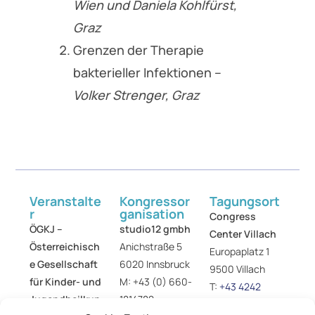
Wien und Daniela Kohlfürst,
Graz
Grenzen der Therapie
bakterieller Infektionen –
Volker Strenger, Graz
Veranstalte
Kongressor
Tagungsort
r
ganisation
Congress
ÖGKJ​ –
studio12 gmbh
Center Villach
Österreichisch
Anichstraße 5
Europaplatz 1
e Gesellschaft
6020 Innsbruck
9500 Villach
für Kinder- und
M:
+43 (0) 660-
T:
+43 4242
Jugendheilkun
1814782
225225800