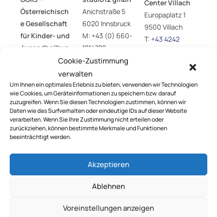
Center Villach
Österreichisch
Anichstraße 5
Europaplatz 1
e Gesellschaft
6020 Innsbruck
9500 Villach
für Kinder- und
M:
+43 (0) 660-
T:
+43 4242
Jugendheilkun
1814782
225225800
de
E:
Cookie-Zustimmung
E:
office@ccv.at
Anichstraße 5
sol@studio12.at
verwalten
6020 Innsbruck
I:
www.studio12.
Um Ihnen ein optimales Erlebnis zu bieten, verwenden wir Technologien
wie Cookies, um Geräteinformationen zu speichern bzw. darauf
T:
+43 (0) 512-
at
zuzugreifen. Wenn Sie diesen Technologien zustimmen, können wir
890438
Daten wie das Surfverhalten oder eindeutige IDs auf dieser Website
verarbeiten. Wenn Sie Ihre Zustimmung nicht erteilen oder
E:
oegkj@studio
zurückziehen, können bestimmte Merkmale und Funktionen
12.at
beeinträchtigt werden.
I:
www.paediatri
e.at
Akzeptieren
Ablehnen
Voreinstellungen anzeigen